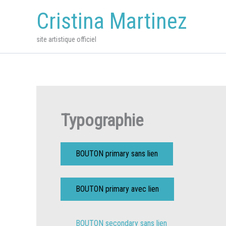
Aller
Cristina Martinez
au
contenu
site artistique officiel
Typographie
BOUTON primary sans lien
BOUTON primary avec lien
BOUTON secondary sans lien