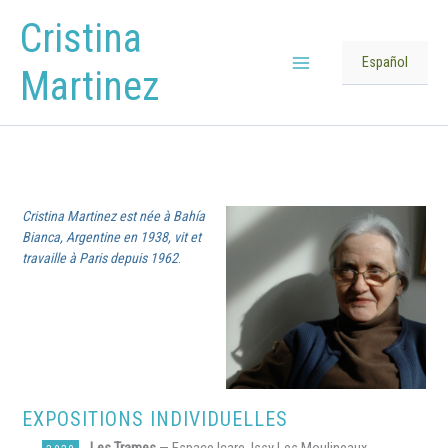
Aller
Cristina
au
contenu
Español
Martinez
Main
Menu
Cristina Martinez est née à Bahía
Bianca, Argentine en 1938, vit et
travaille à Paris depuis 1962
.
EXPOSITIONS INDIVIDUELLES
Les Trames
— Espace Icare, Issy Les Moulineaux