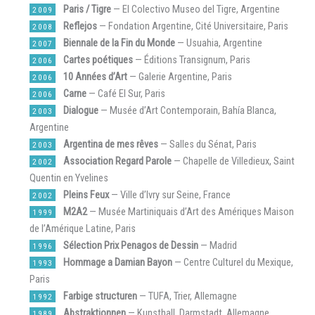
Paris / Tigre
— El Colectivo Museo del Tigre, Argentine
2009
Reflejos
— Fondation Argentine, Cité Universitaire, Paris
2008
Biennale de la Fin du Monde
— Usuahia, Argentine
2007
Cartes poétiques
— Éditions Transignum, Paris
2006
10 Années d’Art
— Galerie Argentine, Paris
2006
Carne
— Café El Sur, Paris
2006
Dialogue
— Musée d’Art Contemporain, Bahía Blanca,
2003
Argentine
Argentina de mes rêves
— Salles du Sénat, Paris
2003
Association Regard Parole
— Chapelle de Villedieux, Saint
2002
Quentin en Yvelines
Pleins Feux
— Ville d’Ivry sur Seine, France
2002
M2A2
— Musée Martiniquais d’Art des Amériques Maison
1999
de l’Amérique Latine, Paris
Sélection Prix Penagos de Dessin
— Madrid
1996
Hommage a Damian Bayon
— Centre Culturel du Mexique,
1993
Paris
Farbige structuren
— TUFA, Trier, Allemagne
1992
Abstraktionnen
— Kunsthall, Darmstadt, Allemagne
1989