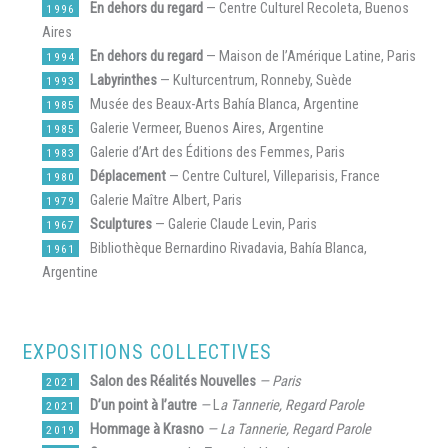
En dehors du regard
— Centre Culturel Recoleta, Buenos
1996
Aires
En dehors du regard
— Maison de l’Amérique Latine, Paris
1994
Labyrinthes
— Kulturcentrum, Ronneby, Suède
1993
Musée des Beaux-Arts Bahía Blanca, Argentine
1985
Galerie Vermeer, Buenos Aires, Argentine
1985
Galerie d’Art des Éditions des Femmes, Paris
1983
Déplacement
— Centre Culturel, Villeparisis, France
1980
Galerie Maître Albert, Paris
1979
Sculptures
— Galerie Claude Levin, Paris
1967
Bibliothèque Bernardino Rivadavia, Bahía Blanca,
1961
Argentine
EXPOSITIONS COLLECTIVES
Salon des Réalités Nouvelles
— Paris
2021
D’un point à l’autre
—
L
a Tannerie, Regard Parole
2021
Hommage à Krasno
— La Tannerie, Regard Parole
2019