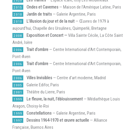
2020
Ondes et Cavernes
— Maison de l’Amérique Latine, Paris
2015
Jardin de traits
— Galerie Argentine, Paris
2010
L’illusion du jour et de la nuit
— Œuvres de 1979 à
2010
aujourd’hui, Chapelle des Ursulines, Quimperlé, Bretagne
Exposition et Concert —
Villa Sainte Cécile, La Côte Saint
2008
André, Isère
Trait d’ombre
— Centre International d’Art Contemporain,
2006
Pont-Aven
Trait d’ombre
— Centre International d’Art Contemporain,
2006
Pont-Aven
Villes Invisibles
— Centre d’art moderne, Madrid
2006
Galerie Edifor, Paris
2005
Théâtre du Lierre, Paris
2001
Le fleuve, la nuit, l’éblouissement
— Médiathèque Louis
1999
Aragon, Choisy-le-Roi
Constellations
— Galerie Argentine, Paris
1999
Dessins 1964-1970 et œuvre actuelle
— Alliance
1997
Française, Buenos Aires