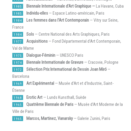
Biennale Internationale d’Art Graphique —
La Havane, Cuba
1985
Individu-elles
— Espace Latino-américain, Paris
1985
Les femmes dans l’Art Contemporain
— Vitry sur Seine,
1984
France
Sols
— Centre National des Arts Graphiques, Paris
1984
Acquisitions
— Fond Départemental d’Art Contemporain,
1977
Val de Marne
Dialogue-Féminin
— UNESCO Paris
1975
Biennale Internationale de Gravure
— Cracovie, Pologne
1974
Sélection Prix International de Dessin Joan Miró
—
1972
Barcelona
Art Expérimental
— Musée d’Art et d’Industrie, Saint-
1969
Étienne
Erotic Art
— Lunds Kunsthall, Suède
1968
Quatrième Biennale de Paris
— Musée d’Art Moderne de la
1965
Ville de Paris
Marcos, Martinez, Vanarsky
— Galerie Zunini, Paris
1965