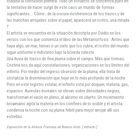
todavía la confusión primera. Todo un esfuerzo se concentra pues en
la tentativa de hacer surgir de este caos un mundo de formas
significantes…. Cómo , de la oscura incoherencia de los trazos y de
las manchas arrojadas sobre el papel, aparecerá un rostro, una mirada
?
El artista se encuentra en la situación descripta por Ovidio en los
versos con los que comienza el libro de las Metamorfosis : Antes que
haya algo, un mar, tierras o un cielo que los cubra, el rostro del mundo
sigue uniforme e indistinto bajo la bóveda celeste.
Una lluvia de trazos de fina pluma cubre el campo. Más que formas,
Cristina nos da aquí constelaciones, organizaciones en los límites del
infinito. Por medio del regreso obsesivo de la pluma, ella trata de
cristalizar la diseminación que huye en lo más profundo de la noche.
Pero en este registro estelar, el infinito está por doquier, materia, gas,
espacios. Aureolas boreales se elevan sobre densidades negras,
transforman el vacío en pleno, al abismo en objeto. Un movimiento
browniano agita la materia en los confines de lo visible y el artista
condensa la noche con su pluma febril para mejor arrojar allí sus
estrellas.
Exposición en la Alianza Francesa de Buenos Aires [ extracto ]